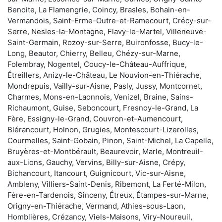
Benoite, La Flamengrie, Coincy, Brasles, Bohain-en-
Vermandois, Saint-Erme-Outre-et-Ramecourt, Crécy-sur-
Serre, Nesles-la-Montagne, Flavy-le-Martel, Villeneuve-
Saint-Germain, Rozoy-sur-Serre, Buironfosse, Bucy-le-
Long, Beautor, Chierry, Belleu, Chézy-sur-Marne,
Folembray, Nogentel, Coucy-le-Château-Auffrique,
Étreillers, Anizy-le-Château, Le Nouvion-en-Thiérache,
Mondrepuis, Vailly-sur-Aisne, Pasly, Jussy, Montcornet,
Charmes, Mons-en-Laonnois, Venizel, Braine, Sains-
Richaumont, Guise, Seboncourt, Fresnoy-le-Grand, La
Fère, Essigny-le-Grand, Couvron-et-Aumencourt,
Blérancourt, Holnon, Grugies, Montescourt-Lizerolles,
Courmelles, Saint-Gobain, Pinon, Saint-Michel, La Capelle,
Bruyères-et-Montbérault, Beaurevoir, Marle, Montreuil-
aux-Lions, Gauchy, Vervins, Billy-sur-Aisne, Crépy,
Bichancourt, Itancourt, Guignicourt, Vic-sur-Aisne,
Ambleny, Villiers-Saint-Denis, Ribemont, La Ferté-Milon,
Fère-en-Tardenois, Sinceny, Étreux, Étampes-sur-Marne,
Origny-en-Thiérache, Vermand, Athies-sous-Laon,
Homblières, Crézancy, Viels-Maisons, Viry-Noureuil,