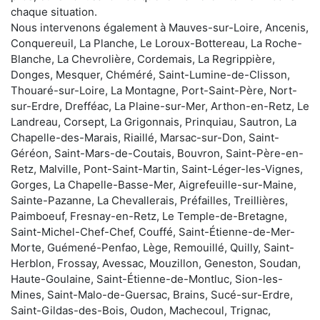
chaque situation.
Nous intervenons également à Mauves-sur-Loire, Ancenis,
Conquereuil, La Planche, Le Loroux-Bottereau, La Roche-
Blanche, La Chevrolière, Cordemais, La Regrippière,
Donges, Mesquer, Chéméré, Saint-Lumine-de-Clisson,
Thouaré-sur-Loire, La Montagne, Port-Saint-Père, Nort-
sur-Erdre, Drefféac, La Plaine-sur-Mer, Arthon-en-Retz, Le
Landreau, Corsept, La Grigonnais, Prinquiau, Sautron, La
Chapelle-des-Marais, Riaillé, Marsac-sur-Don, Saint-
Géréon, Saint-Mars-de-Coutais, Bouvron, Saint-Père-en-
Retz, Malville, Pont-Saint-Martin, Saint-Léger-les-Vignes,
Gorges, La Chapelle-Basse-Mer, Aigrefeuille-sur-Maine,
Sainte-Pazanne, La Chevallerais, Préfailles, Treillières,
Paimboeuf, Fresnay-en-Retz, Le Temple-de-Bretagne,
Saint-Michel-Chef-Chef, Couffé, Saint-Étienne-de-Mer-
Morte, Guémené-Penfao, Lège, Remouillé, Quilly, Saint-
Herblon, Frossay, Avessac, Mouzillon, Geneston, Soudan,
Haute-Goulaine, Saint-Étienne-de-Montluc, Sion-les-
Mines, Saint-Malo-de-Guersac, Brains, Sucé-sur-Erdre,
Saint-Gildas-des-Bois, Oudon, Machecoul, Trignac,