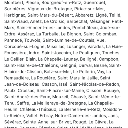
Montbert, Plessé, Bourgneuf-en-Retz, Guenrouet,
Sorinières, Vigneux-de-Bretagne, Piriac-sur-Mer,
Herbignac, Saint-Mars-du-Désert, Abbaretz, Ligné, Teillé,
Saint-Viaud, Anetz, Le Croisic, Barbechat, Mésanger, Petit-
Mars, Saint-Vincent-des-Landes, Pontchâteau, Joué-sur-
Erdre, Assérac, La Turballe, Le Bignon, Saint-Colomban,
Pannecé, Touvois, Saint-Lumine-de-Coutais, Vue,
Corcoué-sur-Logne, Missillac, Lusanger, Varades, La Haie-
Fouassière, Indre, Saint-Joachim, Le Pouliguen, Touches,
Le Cellier, Blain, La Chapelle-Launay, Belligné, Campbon,
Saint-Hilaire-de-Chaléons, Gétigné, Derval, Besné, Saint-
Hilaire-de-Clisson, Batz-sur-Mer, Le Pellerin, Vay, La
Remaudière, La Rouxière, Saint-Mars-la-Jaille, Saint-
Jean-de-Boiseau, Casson, Issé, Saint-Nicolas-de-Redon,
Paulx, Crossac, Saint-Fiacre-sur-Maine, Clisson, Bouaye,
Saint-André-des-Eaux, Mouzeil, Chauvé, Saint-Même-le-
Tenu, Saffré, La Meilleraye-de-Bretagne, La Chapelle-
Heulin, Château-Thébaud, La Bernerie-en-Retz, Moisdon-
la-Rivière, Vallet, Erbray, Notre-Dame-des-Landes, Jans,
Sévérac, Sainte-Anne-sur-Brivet, Rougé, Le Gâvre, La