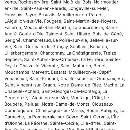
Vents, Rocheservière, Saint-Malô-du-Bois, Noirmoutier-
en-l'Île, Saint-Paul-en-Pareds, Longeville-sur-Mer,
Foussais-Payré, Brouzils, Mouilleron-en-Pareds,
L'Aiguillon-sur-Vie, Fougeré, Saint-Martin-des-Noyers,
Falleron, Mouzeuil-Saint-Martin, La Gaubretière, Saint-
André-Goule-d'Oie, Talmont-Saint-Hilaire, Bois-de-Céné,
Sérigné, Chambretaud, Le Poiré-sur-Vie, Belleville-sur-
Vie, Saint-Germain-de-Prinçay, Soullans, Beaufou,
L'Herbergement, Chantonnay, La Châtaigneraie, Treize-
Septiers, Saint-Aubin-des-Ormeaux, La Ferrière, Sainte-
Foy, La Chaize-le-Vicomte, Saint-Mathurin, Benet,
Mouchamps, Mervent, Essarts, Mouilleron-le-Captif,
Venansault, Saint-Prouant, Chaillé-sous-les-Ormeaux, Vix,
Saint-Vincent-sur-Graon, Notre-Dame-de-Riez, Maché, La
Chapelle-Achard, Saint-Georges-de-Montaigu, La
Genétouze, L'Aiguillon-sur-Mer, Montaigu, L'Oie, Le
Boupère, Palluau, Notre-Dame-de-Monts, Clouzeaux,
Commequiers, Champagné-les-Marais, Bouin, Aubigny, La
Garnache, La Pommeraie-sur-Sèvre, Saint-Gervais, L'Île-
d'Olonne, La Réorthe, Sainte-Cécile, L'Île-d'Yeu, Saint-
André-Treize-Voies, Jard-sur-Mer, Saint-Philbert-de-