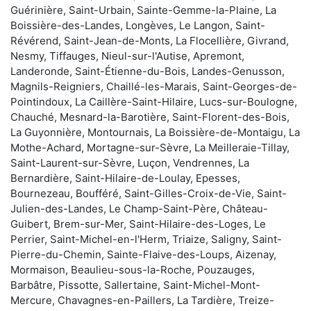
Guérinière, Saint-Urbain, Sainte-Gemme-la-Plaine, La
Boissière-des-Landes, Longèves, Le Langon, Saint-
Révérend, Saint-Jean-de-Monts, La Flocellière, Givrand,
Nesmy, Tiffauges, Nieul-sur-l'Autise, Apremont,
Landeronde, Saint-Étienne-du-Bois, Landes-Genusson,
Magnils-Reigniers, Chaillé-les-Marais, Saint-Georges-de-
Pointindoux, La Caillère-Saint-Hilaire, Lucs-sur-Boulogne,
Chauché, Mesnard-la-Barotière, Saint-Florent-des-Bois,
La Guyonnière, Montournais, La Boissière-de-Montaigu, La
Mothe-Achard, Mortagne-sur-Sèvre, La Meilleraie-Tillay,
Saint-Laurent-sur-Sèvre, Luçon, Vendrennes, La
Bernardière, Saint-Hilaire-de-Loulay, Epesses,
Bournezeau, Boufféré, Saint-Gilles-Croix-de-Vie, Saint-
Julien-des-Landes, Le Champ-Saint-Père, Château-
Guibert, Brem-sur-Mer, Saint-Hilaire-des-Loges, Le
Perrier, Saint-Michel-en-l'Herm, Triaize, Saligny, Saint-
Pierre-du-Chemin, Sainte-Flaive-des-Loups, Aizenay,
Mormaison, Beaulieu-sous-la-Roche, Pouzauges,
Barbâtre, Pissotte, Sallertaine, Saint-Michel-Mont-
Mercure, Chavagnes-en-Paillers, La Tardière, Treize-